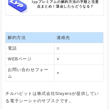
lypプレミアムの解約方法の手順と注意
点まとめ！退会したらどうなる？
テレボートの解約できない？確実に退会
手続きさせる方法と手順
解約方法
連絡先
電話
○
コストコの解約できない？確実に退会手
続きさせる方法と手順
WEBページ
×
お問い合わせフォー
×
ヌードフュージョン解約できない？確実
ム
に退会手続きさせる方法と手順
チルハビットは株式会社Slayersが提供してい
ドクターチルの解約方法の手順と注意点
る電子シーシャのサブスクです。
まとめ！退会したらどうなる？