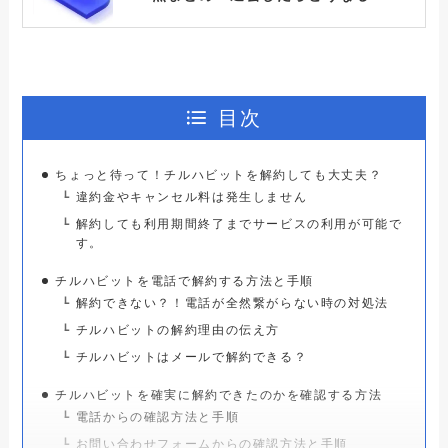
テレボートの解約できない？確実に退会
手続きさせる方法と手順
目次
ちょっと待って！チルハビットを解約しても大丈夫？
コストコの解約できない？確実に退会手
続きさせる方法と手順
違約金やキャンセル料は発生しません
解約しても利用期間終了までサービスの利用が可能で
す。
ヌードフュージョン解約できない？確実
チルハビットを電話で解約する方法と手順
に退会手続きさせる方法と手順
解約できない？！電話が全然繋がらない時の対処法
チルハビットの解約理由の伝え方
チルハビットはメールで解約できる？
ドクターチルの解約方法の手順と注意点
チルハビットを確実に解約できたのかを確認する方法
まとめ！退会したらどうなる？
電話からの確認方法と手順
お問い合わせフォームからの確認方法と手順