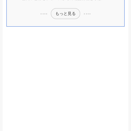
dramaboxの解約できない？確実に退会
もっと見る
手続きさせる方法と手順
winskinの解約できない？確実に退会手
続きさせる方法と手順
アドクリーナーの解約できない理由と
は？確実に退会手続きさせる方法と手順