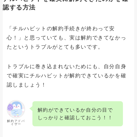
認する方法
コストコの解約できない？確実に退会手
続きさせる方法と手順
「チルハビットの解約手続きが終わって安
心！」と思っていても、実は解約できてなかっ
ヌードフュージョン解約できない？確実
たというトラブルがとても多いです。
に退会手続きさせる方法と手順
トラブルに巻き込まれないためにも、自分自身
で確実にチルハビットが解約できているかを確
ドクターチルの解約方法の手順と注意点
まとめ！退会したらどうなる？
認しましょう！
dramaboxの解約できない？確実に退会
解約ができているか自分の目で
手続きさせる方法と手順
しっかりと確認しておこう！！
解約アドバ
イザー