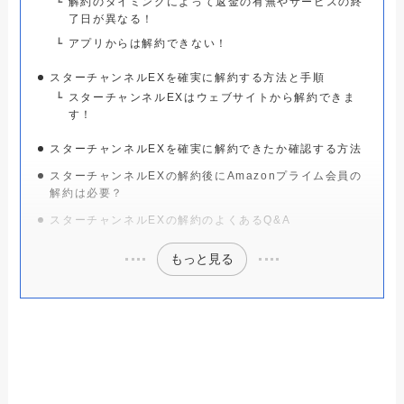
課金を止める方法と注意事項
解約のタイミングによって返金の有無やサービスの終
了日が異なる！
FODプレミアムを解約できない人へ！確
アプリからは解約できない！
実に課金を止める方法と注意事項
スターチャンネルEXを確実に解約する方法と手順
スターチャンネルEXはウェブサイトから解約できま
DAZNを解約・退会できない人へ！確実
す！
に課金を止める方法と注意事項
スターチャンネルEXを確実に解約できたか確認する方法
スターチャンネルEXの解約後にAmazonプライム会員の
Huluを解約する方法と注意事項！アカウ
解約は必要？
ント削除の方法は？
スターチャンネルEXの解約のよくあるQ&A
もっと見る