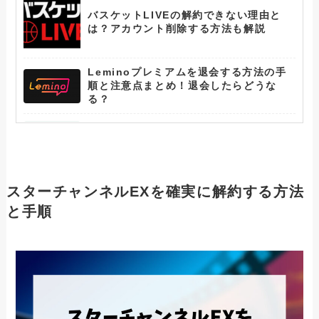
バスケットLIVEの解約できない理由と
は？アカウント削除する方法も解説
Leminoプレミアムを退会する方法の手
順と注意点まとめ！退会したらどうな
る？
アニメフェスタの退会できない理由と
は？アカウント削除する方法も解説
ひかりTVを解約できない人へ！確実に課
スターチャンネルEXを確実に解約する方法
金を止める方法と注意事項
と手順
WOWOWを解約できない人へ！確実に課
金を止める方法と注意事項
スカパー！を解約できない人へ！確実に
課金を止める方法と注意事項