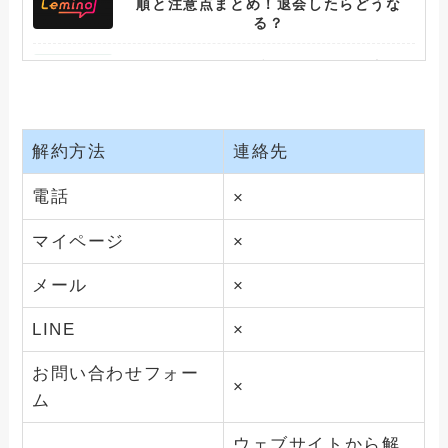
順と注意点まとめ！退会したらどうな
る？
アニメフェスタの退会できない理由と
は？アカウント削除する方法も解説
ひかりTVを解約できない人へ！確実に課
解約方法
連絡先
金を止める方法と注意事項
電話
×
WOWOWを解約できない人へ！確実に課
金を止める方法と注意事項
マイページ
×
スカパー！を解約できない人へ！確実に
メール
×
課金を止める方法と注意事項
LINE
×
FODプレミアムを解約できない人へ！確
実に課金を止める方法と注意事項
お問い合わせフォー
×
ム
DAZNを解約・退会できない人へ！確実
に課金を止める方法と注意事項
ウェブサイトから解