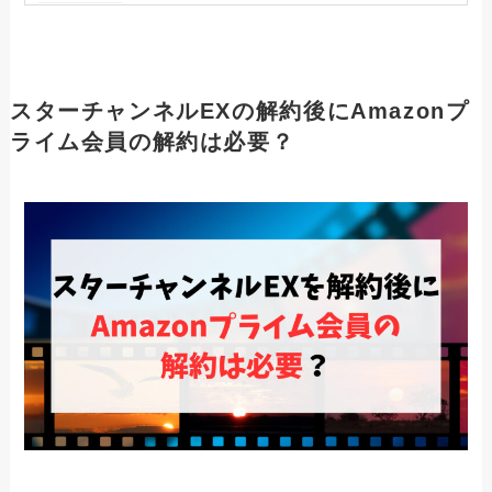
アニメフェスタの退会できない理由と
は？アカウント削除する方法も解説
ひかりTVを解約できない人へ！確実に課
スターチャンネルEXの解約後にAmazonプ
金を止める方法と注意事項
ライム会員の解約は必要？
WOWOWを解約できない人へ！確実に課
金を止める方法と注意事項
スカパー！を解約できない人へ！確実に
課金を止める方法と注意事項
FODプレミアムを解約できない人へ！確
実に課金を止める方法と注意事項
DAZNを解約・退会できない人へ！確実
に課金を止める方法と注意事項
Huluを解約する方法と注意事項！アカウ